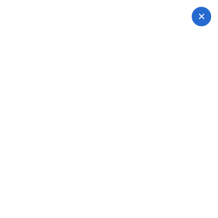
登录平台
✕
网红甜宠剧反派逆袭剧情，
观众口碑逆转原因
2026-06-10
皇冠体育
行业资讯
FAQ