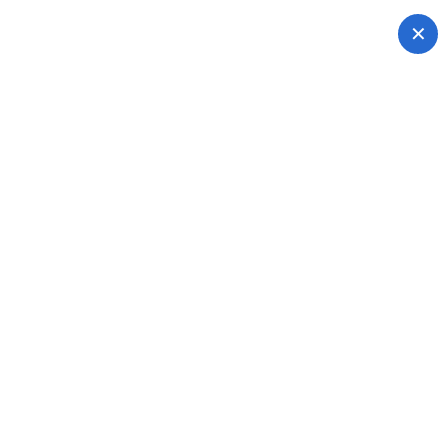
登录平台
✕
皇马巴萨主力球员伤愈进度
与联赛实力对比
2026-07-04
皇冠体育
皇马巴萨
精选摘要
皇马巴萨联赛实力对比聚焦主力球员伤愈情况，克