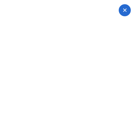
✕
育
小说更新
联系我们
登录平台
跑分数据
皇冠体育
专业 · 信赖 · 安全
立即注册