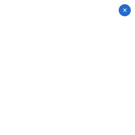
登录平台
✕
标签云列表
按标签聚合浏览相关文章
华为芯片性能对比旗舰机型，跑分差距分析