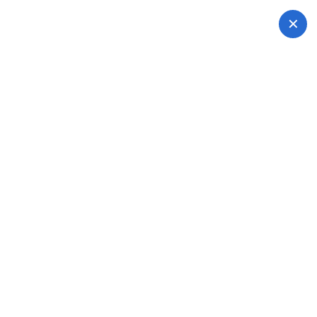
登录平台
✕
标签云列表
按标签聚合浏览相关文章
票房榜前十名影片类型分析