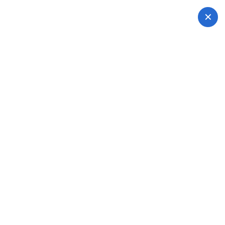
登录平台
✕
标签云列表
按标签聚合浏览相关文章
网红短剧甜宠剧排行，爆款剧情，观众口碑