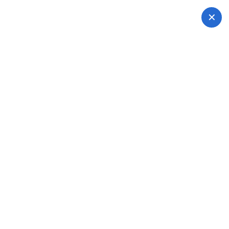
登录平台
✕
标签云列表
按标签聚合浏览相关文章
皇马巴萨关键球员伤愈进度，联赛战力恢复情况对比