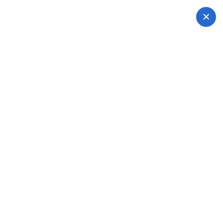
登录平台
✕
标签云列表
按标签聚合浏览相关文章
网红甜宠剧反派逆袭剧情，观众情感转折分析